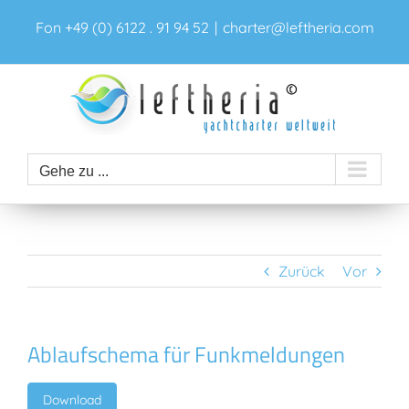
Zum
Fon +49 (0) 6122 . 91 94 52
|
charter@leftheria.com
Inhalt
springen
Gehe zu ...
Zurück
Vor
Ablaufschema für Funkmeldungen
Download