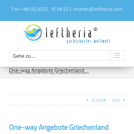
Zum
Fon +49 (0) 6122 . 91 94 52
|
charter@leftheria.com
Inhalt
springen
Gehe zu ...
One-way Angebote Griechenland
Startseite
Aktuelles
One-way Angebote Griechenland
Zurück
Vor
One-way Angebote Griechenland