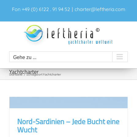
Zum
Fon +49 (0) 6122 . 91 94 52
|
charter@leftheria.com
Inhalt
springen
Gehe zu ...
Yachtcharter
Startseite
Schlagwort:
Yachtcharter
Nord-Sardinien – Jede Bucht eine
Wucht